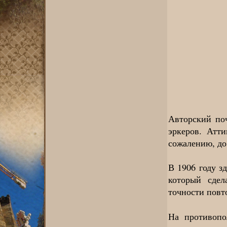
Авторский по
эркеров. Атт
сожалению, до
В 1906 году з
который сде
точности повт
На противоп