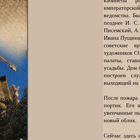
императорско
ведомства. Б
позднее И. С.
Писемский, А.
Ивана Пущина 
советские в
художников СС
палаты, став
усадьбы. Дом 
построен сл
выходящий на 
После пожара 
портик. Его 
увенчанные п
новый облик.
Сейчас здесь 