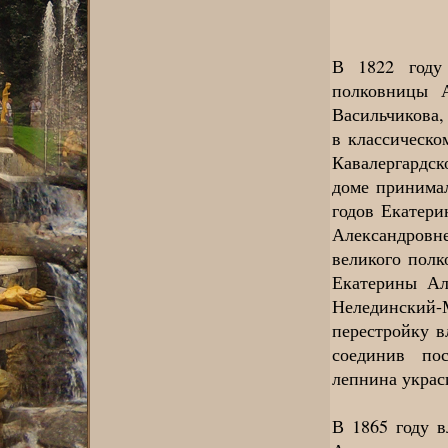
В 1822 году
полковницы 
Васильчикова,
в классическо
Кавалергардск
доме принимал
годов Екатери
Александров
великого полк
Екатерины Ал
Нелединский
перестройку в
соединив по
лепнина украс
В 1865 году 