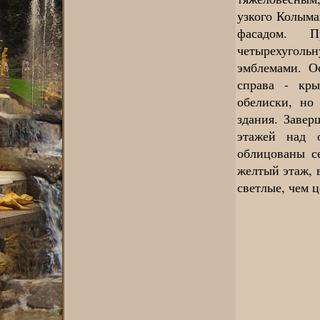
узкого Колыма
фасадом. П
четырехугол
эмблемами. О
справа - кр
обелиски, но
здания. Заве
этажей над 
облицованы с
желтый этаж, 
светлые, чем 