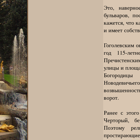
Это, наверн
бульваров, по
кажется, что 
и имеет собст
Гоголевским о
год 115-лет
Пречистенским
улицы и площа
Богородицы
Новодевичь
возвышенност
ворот.
Ранее с этог
Черторый, бе
Поэтому рел
простирающиес