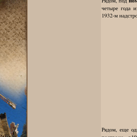
ном
Рядом, под
четыре года и
1932-м надстр
Рядом, еще о
построен в1