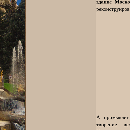
здание Моско
реконструиров
А примыкает
творение ве