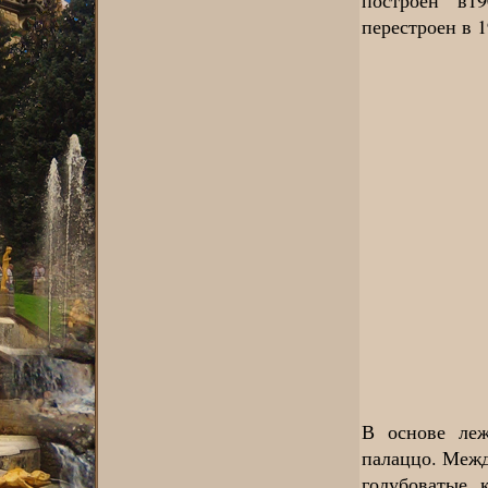
перестроен в 1
В основе леж
палаццо. Межд
голубоватые 