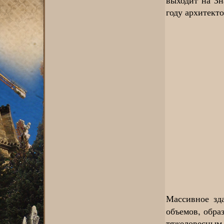
году архитект
Массивное зд
объемов, обра
тяжеловесным,