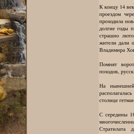
К концу 14 ве
проездом чер
проходила нов
долгие годы п
страшно люто
жители дали о
Владимира Хо
Помнят воро
походов, русск
На нынешней
располагалась
столице гетма
С середины 18
многочислен
Стратилата 