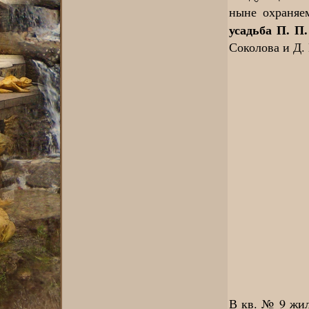
ныне охраня
усадьба П. П
Соколова и Д.
В кв. № 9 жил