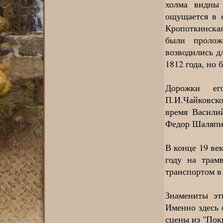
холма видны
ощущается в с
Кропоткинская.
были пролож
возводились д
1812 года, но 
Дорожки ег
П.И.Чайковско
время Васили
Федор Шаляпи
В конце 19 ве
году на трам
транспортом в 
Знамениты эт
Именно здесь 
сцены из "Пок