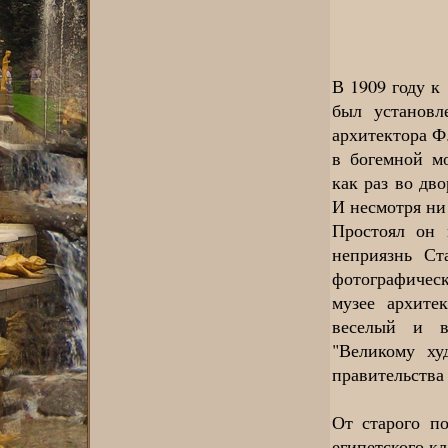
В 1909 году к
был установл
архитектора Ф
в богемной мо
как раз во дв
И несмотря ни
Простоял он 
неприязнь Ст
фотографическ
музее архите
веселый и в
"Великому ху
правительства
От старого п
египетского к