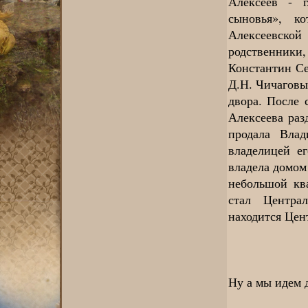
Алексеев - 
сыновья», к
Алексеевско
родственники,
Константин Се
Д.Н. Чичаговы
двора. После 
Алексеева раз
продала Вла
владелицей е
владела домом
небольшой ква
стал Центра
находится Цен
Ну а мы идем 