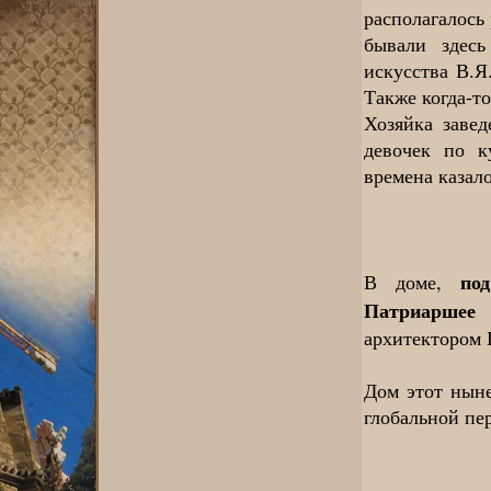
располагалось
бывали здес
искусства В.Я
Также когда-т
Хозяйка завед
девочек по к
времена казал
по
В доме,
Патриаршее 
архитектором 
Дом этот ныне
глобальной пе