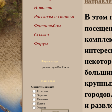
направле
Новости
В
этом п
Рассказы и статьи
Фотоальбом
посещен
Cсылки
комплек
Форум
интерес
некотор
Форма входа
Гость
Приветствую Вас
большин
крупных
Наш опрос
Оцените мой сайт
городов
Отлично
Хорошо
Неплохо
и развл
Плохо
Ужасно