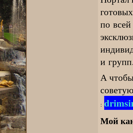
готовых
по всей
эксклюз
индивид
и групп
А чтобы
советую
drims
:
Мой кан