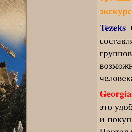
экскур
Tezeks
О
соста
груп
возмож
человек
Georgia
это удо
и покуп
Портал 