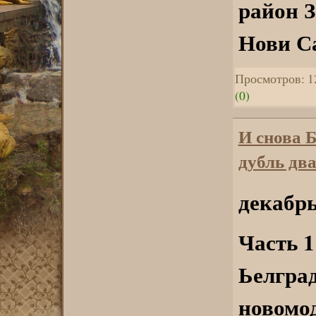
район З
Нови С
Просмотров: 1
(0)
И снова 
дубль два
декабрь
Часть 1
Ьелград
новомод