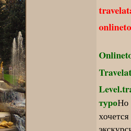
travelat
onlinet
Onlinet
Travela
Level.t
туро
Но
хочет
экскурс