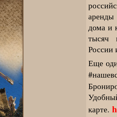
россий
аренды
дома и 
тысяч 
России 
Еще од
#наш
Бронир
Удо
h
карте.