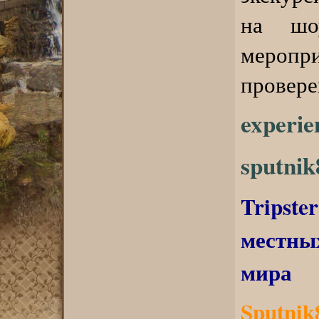
на шо
меропр
провере
experie
sputni
Tripste
местны
мира
Sputni