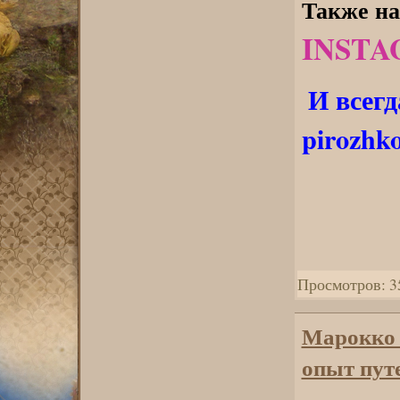
Также на
INST
И всегд
pirozhk
Просмотров: 3
Марокко
опыт пут