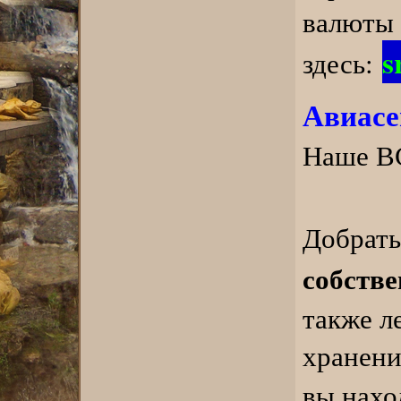
валю
s
здесь:
Авиасе
Наше ВС
Добрать
собстве
также л
хранени
вы нахо