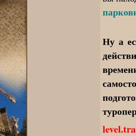
парковк
Ну а е
действ
вре
самост
подго
туропе
level.tra