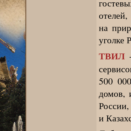
гостев
отелей,
на прир
уголке 
ТВИЛ
-
сервисо
500 000
домов, 
России,
и Казах