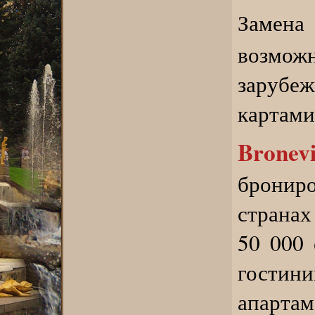
Замена 
возмо
зарубе
картами
Bronev
бронир
странах
50 000 
гости
апарта