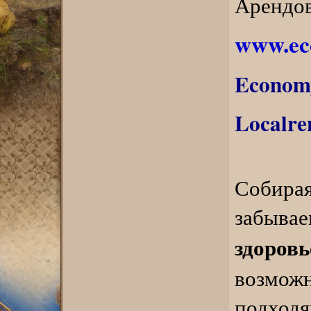
Арендов
www.ec
Econom
Localre
Собир
забыв
здоровь
возможн
подход