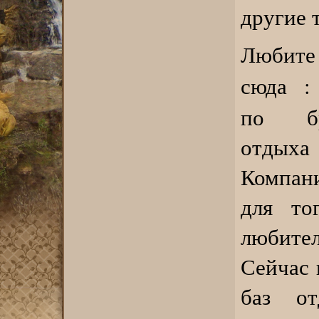
другие 
Любите 
сюда 
по бр
отдыха
Компани
для то
любите
Сейчас 
баз от