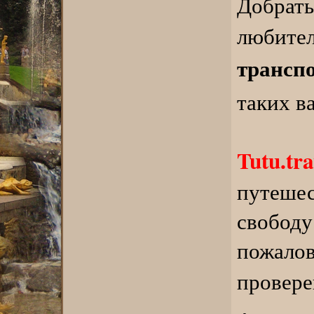
Добрат
люб
трансп
таких в
Tutu.tra
путеше
свобод
пожа
провер