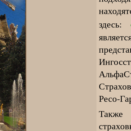
находят
здесь:
явля
предста
Инго
Альфа
Страхо
Ресо-Га
Также
страхо