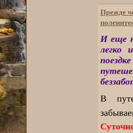
Прежде че
поленитес
И еще 
легко 
поездк
путеше
беззабо
В пут
заб
Суточно