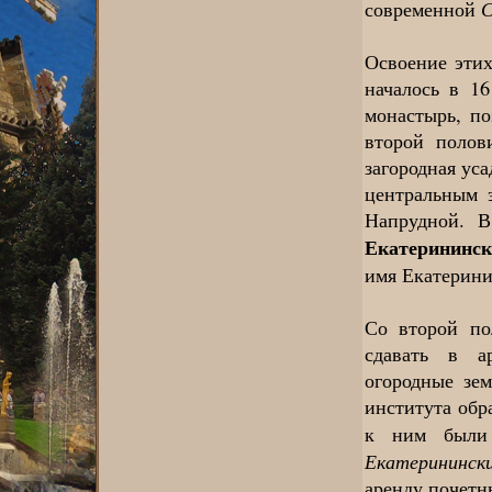
С
современной
Освоение этих
началось в 1
монастырь, по
второй полов
загородная ус
центральным 
Напрудной. В
Екатерининск
имя Екатерини
Со второй по
сдавать в а
огородные зем
института обр
к ним были
Екатерининск
аренду почетн