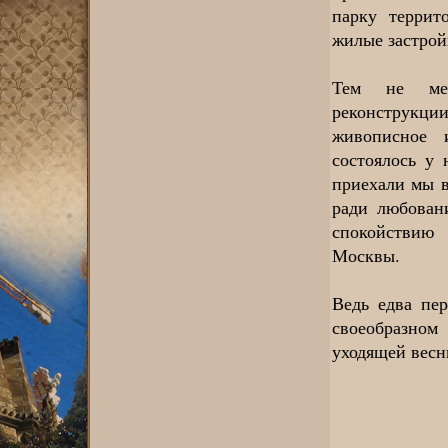
парку террит
жилые застрой
Тем не мен
реконструкци
живописное 
состоялось у 
приехали мы в
ради любован
спокойствию 
Москвы.
Ведь едва пер
своеобразно
уходящей весн