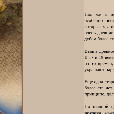
Нас же в пе
особенно цен
которые мы и
очень древние
дубам более ст
Ведь в древно
В 17 и 18 век
из тех времен
украшают парк
Еще одна стар
более ста лет
принципе, дол
По главной ц
прудика
, мож