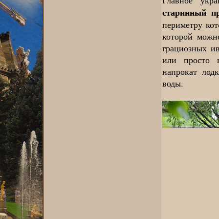
Главное укра
старинный п
периметру кот
которой можн
грациозных ив
или просто н
напрокат лод
воды.