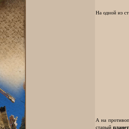
На одной из с
А на противоп
плане
старый