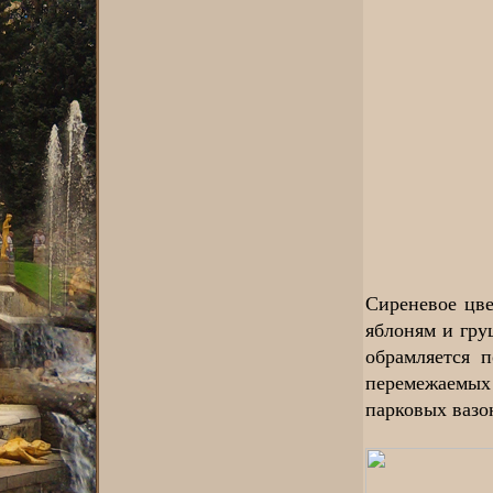
Сиреневое цве
яблоням и гру
обрамляется 
перемежаемы
парковых вазо