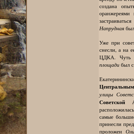
создана опыт
оранжереями 
застраиватьс
Напрудная
был
Уже при сове
снесли, а на 
ЦДКА. Чуть
площади
был с
Екатерининск
Центральным
улицы Советс
Советской 
расположилас
самые больши
принесли пред
Оли
проложен