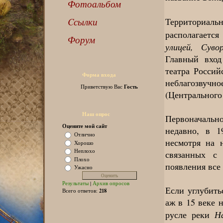
Фотоальбом
Cсылки
Территориа
располагает
Форум
улицей, Сув
Главный вход
театра Россий
Форма входа
неблагозвучн
Гость
Приветствую Вас
(Центрального
Наш опрос
Первоначальн
Оцените мой сайт
недавно, в 1
Отлично
несмотря на 
Хорошо
Неплохо
связанных с
Плохо
появления все
Ужасно
Результаты
|
Архив опросов
Если углубить
218
Всего ответов:
аж в 15 веке 
Н
русле реки