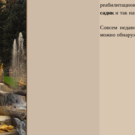
реабилитацио
садик
и так н
Совсем недавн
можно обнаруж