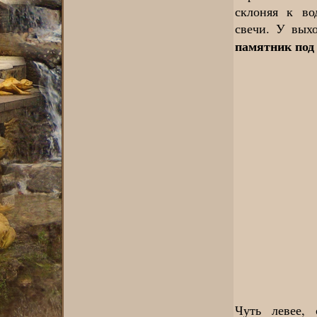
склоняя к во
свечи. У вых
памятник под
Чуть левее, 