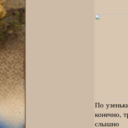
По узеньк
конечно, 
слышно э