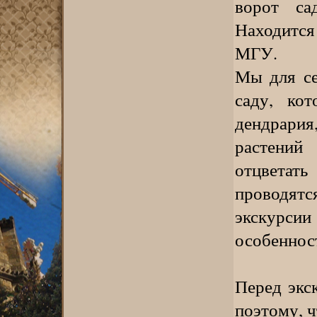
ворот са
Находитс
МГУ.
Мы для се
саду, кот
дендрария
растений
отцвета
проводя
экскурсии
особеннос
Перед экс
поэтому, ч