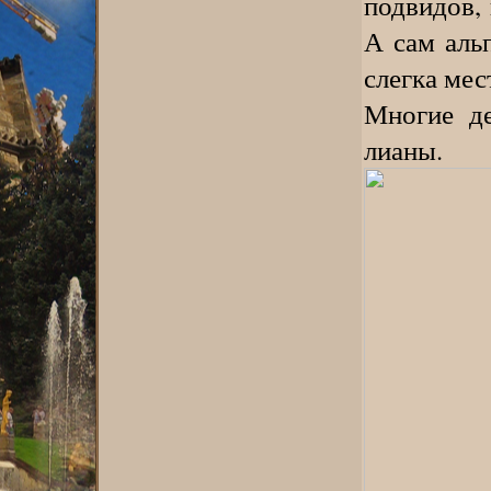
подвидов,
А сам аль
слегка ме
Многие де
лианы.