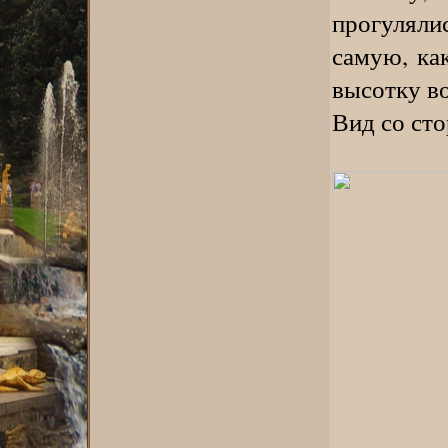
прогуляли
самую, ка
высотку во
Вид со ст