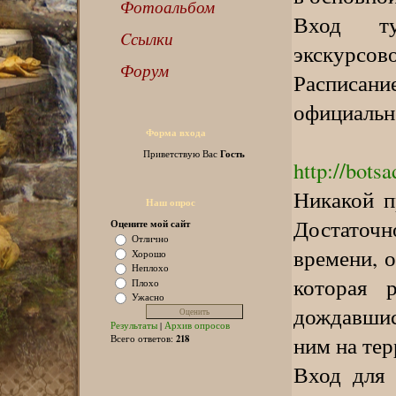
Фотоальбом
Вход ту
Cсылки
экскурсово
Форум
Расписан
официальн
Форма входа
Гость
Приветствую Вас
http://bots
Никакой п
Наш опрос
Достаточн
Оцените мой сайт
Отлично
времени, о
Хорошо
Неплохо
которая р
Плохо
Ужасно
дождавшис
Результаты
|
Архив опросов
ним на те
218
Всего ответов:
Вход для 