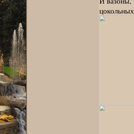
И вазоны,
цокольных