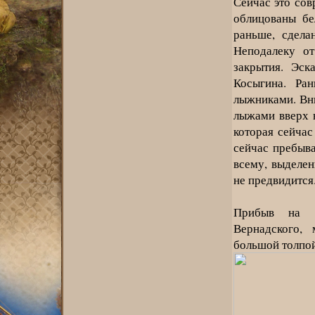
Сейчас это со
облицованы бе
раньше, сдела
Неподалеку от
закрытия. Эск
Косыгина. Ра
лыжниками. Вни
лыжами вверх н
которая сейча
сейчас пребыв
всему, выделен
не предвидится
Прибыв на с
Вернадского,
большой толпой