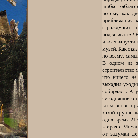
шибко заблаго
потому как дв
приближения 
страждущих н
подтягивался! 
и всех запустил
музей. Как ока
по всему, самы
В одном из з
строительство 
что ничего не
выходил-уходил
собирался. А 
сегодняшнего п
всем вновь пр
какой группе н
одно время 21.
вторая с Миха
от задумки до