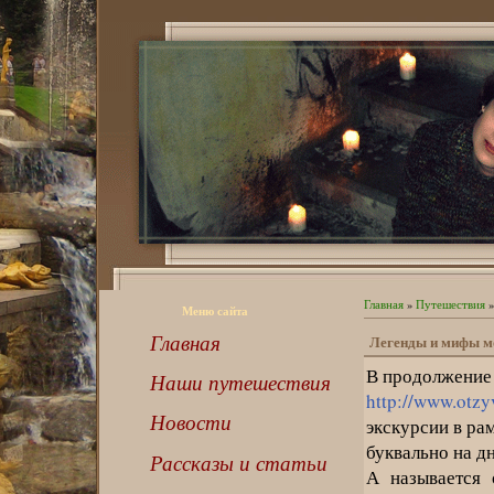
Главная
»
Путешествия
»
Меню сайта
Главная
Легенды и мифы м
В продолжение 
Наши путешествия
http://www.otzy
Новости
экскурсии в ра
буквально на дн
Рассказы и статьи
А называется 