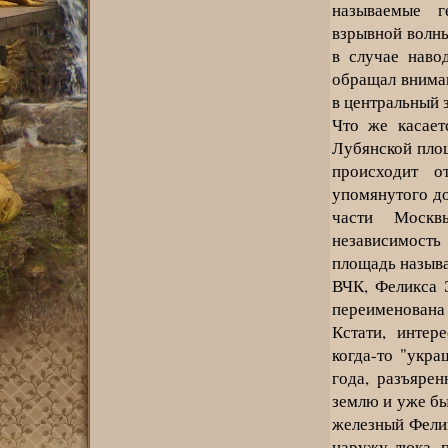
называемые г
взрывной волны
в случае наво
обращал вниман
в центральный з
Что же касает
Лубянской пло
происходит о
упомянутого до
части Москв
независимость
площадь называ
ВЧК, Феликса 
переименована 
Кстати, интер
когда-то "укр
года, разъярен
землю и уже бы
железный Фелик
наружу люка, 