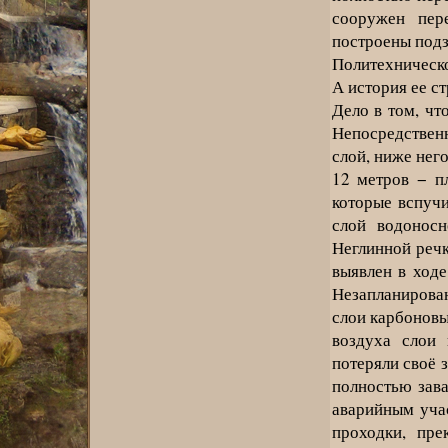
сооружен пер
построены под
Политехническ
А история ее с
Дело в том, чт
Непосредствен
слой, ниже нег
12 метров − п
которые вспуч
слой водоносн
Неглинной речк
выявлен в ходе
Незапланирова
слои карбоновы
воздуха слои 
потеряли своё 
полностью зава
аварийным уча
проходки, пре