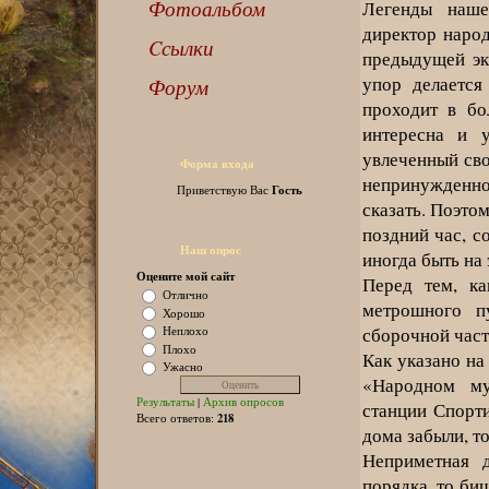
Фотоальбом
Легенды наше
директор народ
Cсылки
предыдущей эк
упор делается
Форум
проходит в бо
интересна и у
увлеченный св
Форма входа
непринужденно
Гость
Приветствую Вас
сказать. Поэто
поздний час, с
Наш опрос
иногда быть на
Оцените мой сайт
Перед тем, ка
Отлично
метрошного п
Хорошо
сборочной част
Неплохо
Плохо
Как указано на
Ужасно
«Народном му
Результаты
|
Архив опросов
станции Спорти
218
Всего ответов:
дома забыли, т
Неприметная 
порядка, то би