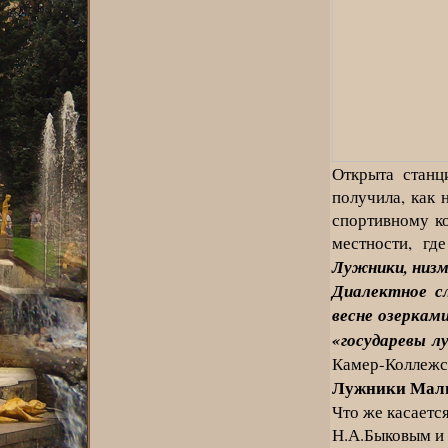
Открыта станц
получила, как 
спортивному к
местности, г
Лужники, низм
Диалектное с
весне озеркам
«государевы л
Камер-Коллежск
Лужники Малы
Что же касаетс
Н.А.Быковым и 