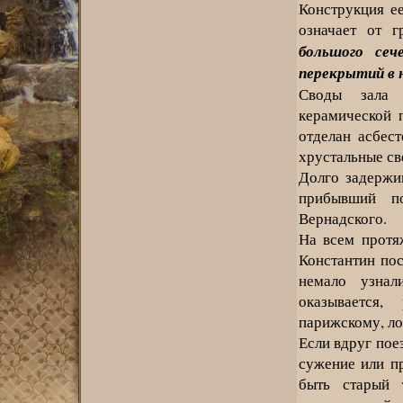
Конструкция ее
означает от г
большого сеч
перекрытий в 
Своды зала 
керамической 
отделан асбес
хрустальные св
Долго задержи
прибывший по
Вернадского.
На всем протя
Константин пос
немало узнал
оказывается,
парижскому, ло
Если вдруг поез
сужение или п
быть старый 