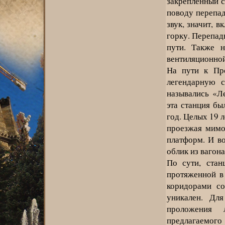
закрепленный 
поводу перепад
звук, значит, 
горку. Перепад
пути. Также 
вентиляционной
На пути к Про
легендарную 
назывались «Л
эта станция бы
год. Целых 19 л
проезжая мимо
платформ. И во
облик из вагона
По сути, стан
протяженной в
коридорами со
уникален. Для
проложения 
предлагаемого