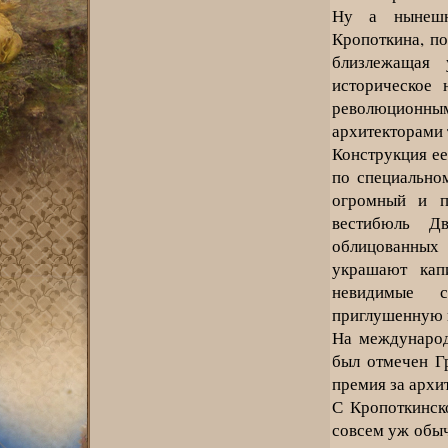
Ну а нынешн
Кропоткина, п
близлежащая
историческое 
революционным
архитекторами 
Конструкция ее
по специально
огромный и п
вестибюль Д
облицованных 
украшают кап
невидимые с
приглушенную 
На международ
был отмечен Г
премия за архит
С Кропоткинск
совсем уж обыч