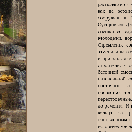
располагается
как на верхн
сооружен в 1
Сусоровым. Дл
спешки со сд
Молодежи, нор
Стремление сэ
заменили на ж
и при закладке
строители, чт
бетонной смес
интенсивной к
постоянно за
появляться тр
перестроечные,
до ремонта. И 
кольца за р
обновленным с
историческое н