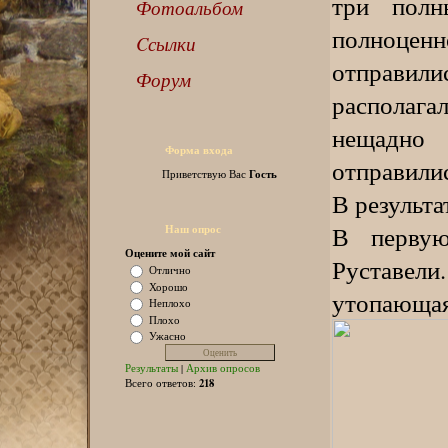
три пол
Фотоальбом
полноценн
Cсылки
отправили
Форум
располага
нещадно
Форма входа
отправилис
Гость
Приветствую Вас
В результа
В первую
Наш опрос
Оцените мой сайт
Руставели
Отлично
Хорошо
утопающ
Неплохо
Плохо
Ужасно
Результаты
|
Архив опросов
218
Всего ответов: