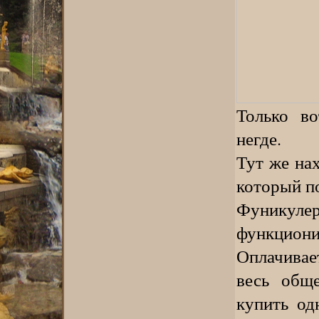
Только во
негде.
Тут же на
который п
Фуникулер
функцион
Оплачивае
весь общ
купить од