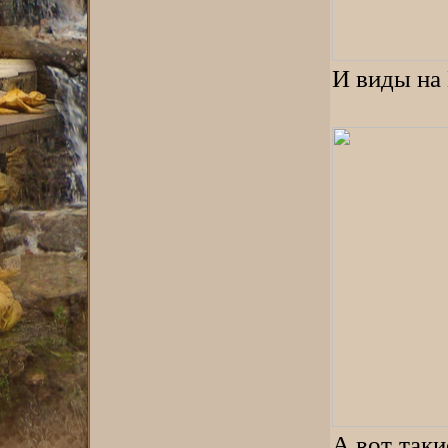
И виды на
А вот таки