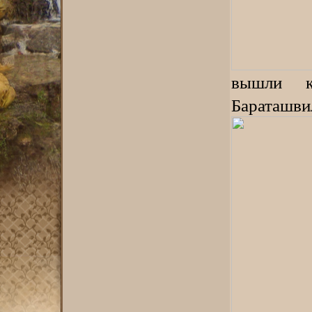
вышли 
Бараташви