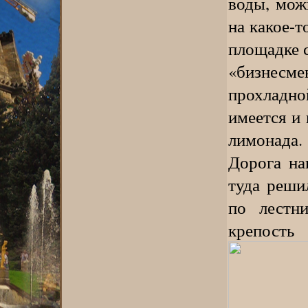
воды, мож
на какое-т
площадке 
«бизнесме
прохладно
имеется и 
лимонада.
Дорога на
туда реши
по лестн
крепость