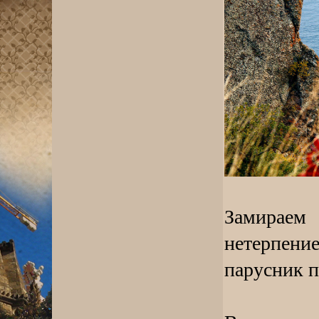
Замираем
нетерпен
парусник п