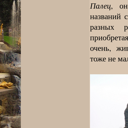
Палец
, о
названий с
разных р
приобрета
очень, жи
тоже не ма