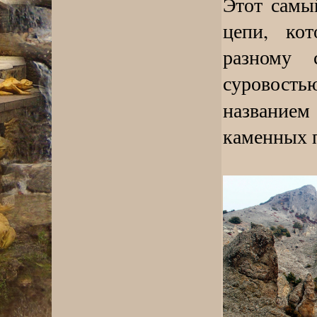
Этот самы
цепи, ко
разному
суровостью
названи
каменных п