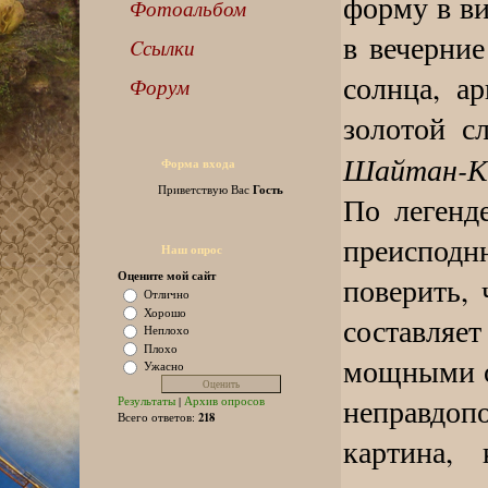
форму в ви
Фотоальбом
в вечерни
Cсылки
солнца, а
Форум
золотой с
Шайтан-К
Форма входа
Гость
Приветствую Вас
По легенд
преисподн
Наш опрос
Оцените мой сайт
поверить, 
Отлично
Хорошо
составляе
Неплохо
Плохо
мощными оп
Ужасно
неправдопо
Результаты
|
Архив опросов
218
Всего ответов:
картина,