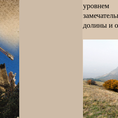
уровнем
замечате
долины и о