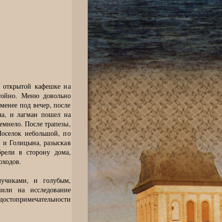
 открытой кафешке на
тойно. Меню довольно
 менее под вечер, после
ча, и лагман пошел на
темнело. После трапезы,
Поселок небольшой, по
 и Голицына, разыскав
рели в сторону дома,
оходов.
учиками, и голубым,
шили на исследование
остопримечательности