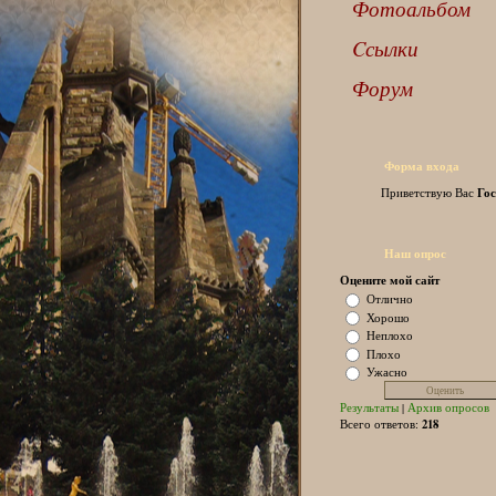
Фотоальбом
Cсылки
Форум
Форма входа
Гос
Приветствую Вас
Наш опрос
Оцените мой сайт
Отлично
Хорошо
Неплохо
Плохо
Ужасно
Результаты
|
Архив опросов
218
Всего ответов: