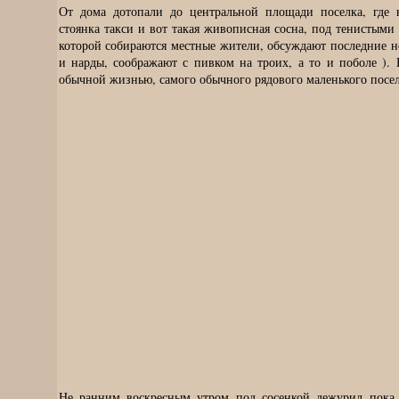
От дома дотопали до центральной площади поселка, где н
стоянка такси и вот такая живописная сосна, под тенистым
которой собираются местные жители, обсуждают последние н
и нарды, соображают с пивком на троих, а то и поболе ).
обычной жизнью, самого обычного рядового маленького посел
Не ранним воскресным утром под сосенкой дежурил пока 