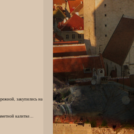
ережной, закупились на
заметной калитке…