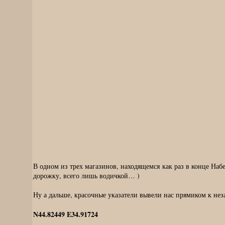
В одном из трех магазинов, находящемся как раз в конце Наб
дорожку, всего лишь водичкой… )
Ну а дальше, красочные указатели вывели нас прямиком к не
N44.82449 E34.91724