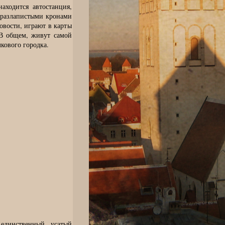
аходится автостанция,
и разлапистыми кронами
овости, играют в карты
 В общем, живут самой
кового городка.
единственный, усатый