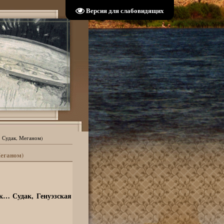
Версия для слабовидящих
, Судак, Меганом)
Меганом)
к… Судак, Генуэзская