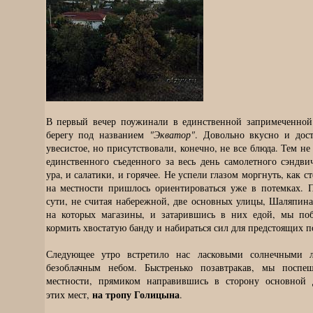
В первый вечер поужинали в единственной запримеченной
берегу под названием
"Экватор"
. Довольно вкусно и дос
увесистое, но присутствовали, конечно, не все блюда. Тем не
единственного съеденного за весь день самолетного сэндви
ура, и салатики, и горячее. Не успели глазом моргнуть, как с
на местности пришлось ориентироваться уже в потемках. 
сути, не считая набережной, две основных улицы, Шаляпина
на которых магазины, и затарившись в них едой, мы поб
кормить хвостатую банду и набираться сил для предстоящих п
Следующее утро встретило нас ласковыми солнечными л
безоблачным небом. Быстренько позавтракав, мы поспе
местности, прямиком направившись в сторону основной д
на тропу Голицына
этих мест,
.