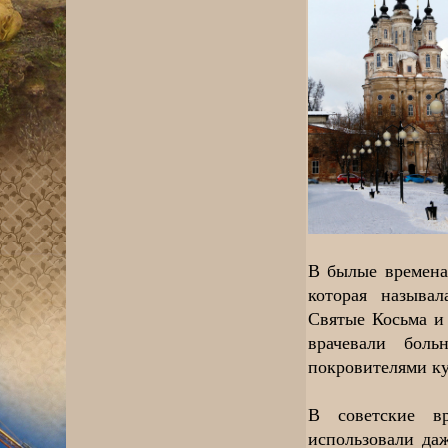
В былые времена
которая называл
Святые Косьма и
врачевали бол
покровителями ку
В советские в
использовали да