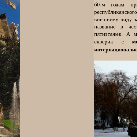
60-м годам пр
республиканског
внешнему виду за
название в чес
пятиэтажек. А 
м
скверик с
интернационали