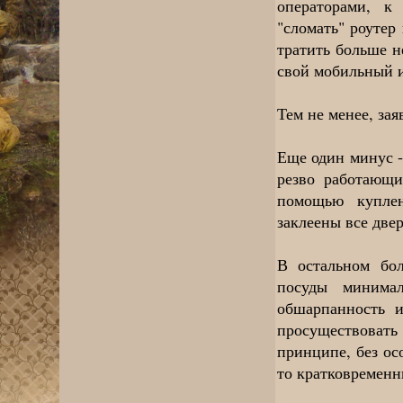
операторами, к
"сломать" роутер
тратить больше н
свой мобильный и
Тем не менее, за
Еще один минус -
резво работающи
помощью куплен
заклеены все две
В остальном бол
посуды минима
обшарпанность 
просуществовать 
принципе, без ос
то кратковременн