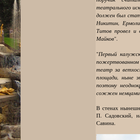
театрального иск
должен был стать
Никитин, Ермол
Титов провел и 
Майков
".
Первый калужск
"
пожертвованном 
театр за ветхос
площади, ныне э
поэтому неоднок
сожжен немцами в
В стенах нынешн
П. Садовский, н
Савина.