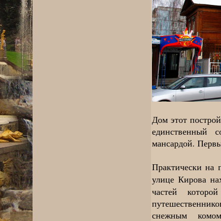
Дом этот постро
единственный с
мансардой. Первы
Практически на 
улице Кирова на
частей которо
путешественников
снежным комом