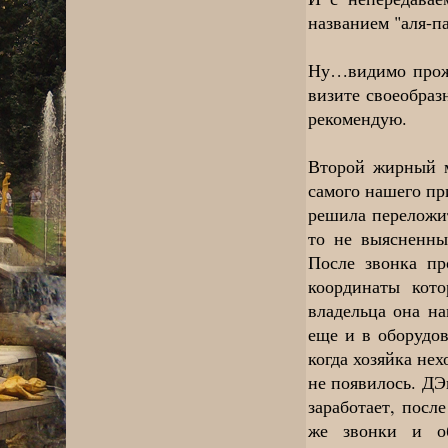
названием "аля-п
Ну…видимо прож
визите своеобраз
рекомендую.
Второй жирный м
самого нашего пр
решила переложит
то не выясненны
После звонка пр
координаты кот
владельца она на
еще и в оборудо
когда хозяйка нех
не появилось. ДЭ
заработает, посл
же звонки и об