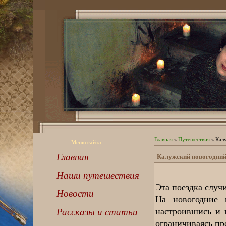
Главная
»
Путешествия
» Калу
Меню сайта
Главная
Калужский новогодний 
Наши путешествия
Эта поездка случ
Новости
На новогодние 
настроившись и 
Рассказы и статьи
ограничиваясь пр