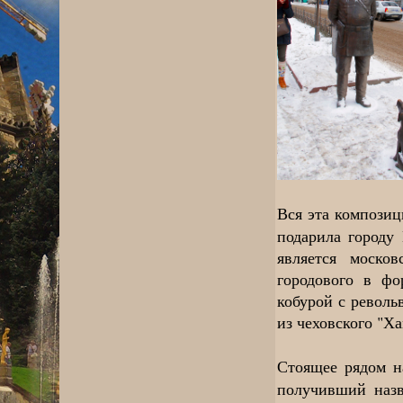
Вся эта композиц
подарила городу
является моско
городового в ф
кобурой с револь
из чеховского "Ха
Стоящее рядом н
получивший назв