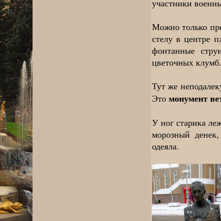
участники военны
Можно только пре
стелу в центре 
фонтанные стру
цветочных клумб
Тут же неподалек
монумент ве
Это
У ног старика ле
морозный денек
одеяла.