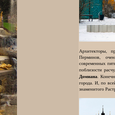
Архитекторы, п
Перминов, оче
современных пяти
поблизости расчу
Домиана
. Конечн
города. И, по вс
знаменитого Раст