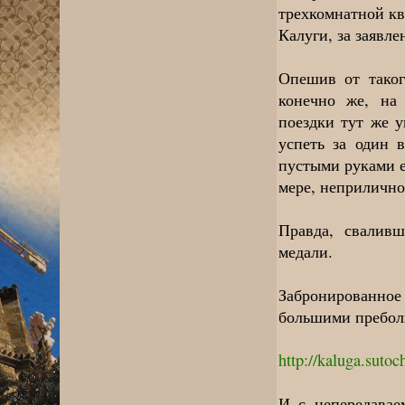
трехкомнатной кв
Калуги, за заявле
Опешив от таког
конечно же, на
поездки тут же у
успеть за один 
пустыми руками е
мере, неприлично
Правда, свалив
медали.
Забронированно
большими пребо
http://kaluga.sutoc
И с непередава