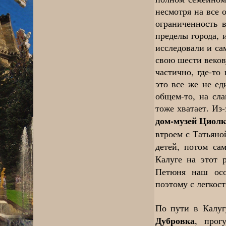
несмотря на все 
ограниченность 
пределы города, 
исследовали и са
свою шести веков
частично, где-то
это все же не ед
общем-то, на сла
тоже хватает. Из
дом-музей Циолк
втроем с Татьяно
детей, потом са
Калуге на этот 
Петюня наш осо
поэтому с легкос
По пути в Калуг
Дубровка
, прог