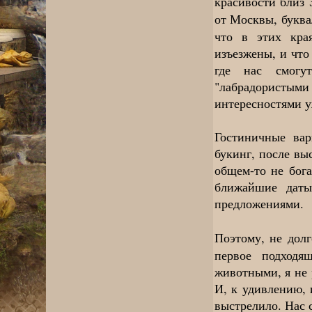
красивости близ 
от Москвы, буква
что в этих кра
изъезжены, и что
где нас смогу
"лабрадористы
интересностями у
Гостиничные ва
букинг, после вы
общем-то не бога
ближайшие даты
предложениями.
Поэтому, не дол
первое подходя
животными, я не 
И, к удивлению,
выстрелило. Нас с