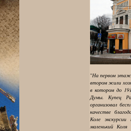
На первом этаже
"
втором жили хозя
в котором до 191
Думы. Купец Ра
организовал бес
качестве благод
Коле экскурсии
маленький Коля