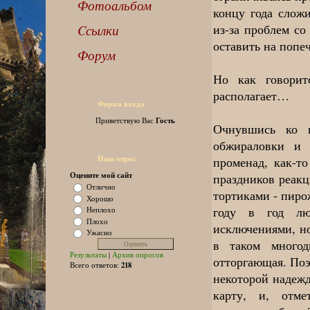
Фотоальбом
концу года сложи
из-за проблем с
Cсылки
оставить на попе
Форум
Но как говоритс
располагает…
Форма входа
Гость
Приветствую Вас
Очнувшись ко в
обжираловки и 
Наш опрос
променад, как-т
Оцените мой сайт
праздников реакц
Отлично
тортиками - пиро
Хорошо
году в год лю
Неплохо
Плохо
исключениями, но
Ужасно
в таком многод
Результаты
|
Архив опросов
отторгающая. Поэт
218
Всего ответов:
некоторой надежд
карту, и, отме