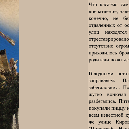
Что касаемо сам
впечатление, нав
конечно, не бе
отдаленных от о
улиц находятс
отреставрирова
отсутствие огро
приходилось бро
родители возят д
Голодными оста
заправляем. П
забегаловки… По
жутко вонючая 
разбегались. Пи
покупали пиццу н
всем известной 
же улице Киров
"ПироговЪ". Напо